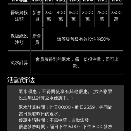
晉級總投
新會
350
800
1500
2000
2500
3500
注額
員
萬
萬
萬
萬
萬
萬
保級總投
新會
該等級晉級有效投注的50%
注額
員
會員所得到的返水，需一倍投注量，即可出
流水計算
款。
活動辦法
返水優惠，不得同使享有其他優惠。(六合彩票
投注無法計算返水優惠中。)
返水計算時間：昨天00:00～昨日23:59，等同於
當日派發昨日的返水。
優惠申請時間：不需申請，自動派發
優惠發放時間：隔日下午15:00～下午18:00 發放