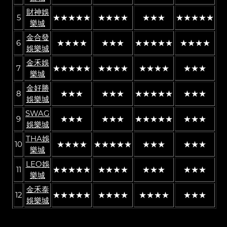
財神娛
5
★★★★★
★★★★
★★★
★★★★★
樂城
金合發
6
★★★★
★★★
★★★★★
★★★★
娛樂城
金禾娛
7
★★★★★
★★★★
★★★★
★★★
樂城
金好勝
8
★★★
★★★
★★★★★
★★★
娛樂城
SWAG
9
★★★
★★★
★★★★★
★★★
娛樂城
THA娛
10
★★★★
★★★★★
★★★
★★★
樂城
LEO娛
11
★★★★★
★★★★
★★★
★★★
樂城
金禾泰
12
★★★★★
★★★★
★★★★
★★★
娛樂城