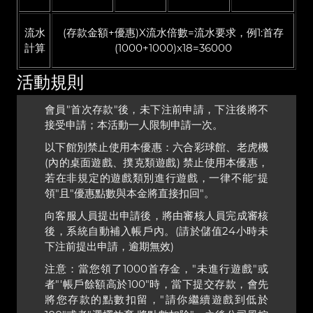
流水
(存款金額+優惠)X流水倍數=流水要求，例1:首存
計算
(1000+1000)x18=36000
活動規則
會員"首次存款"後，未下注前申請，下注後將不
接受申請；本活動一人限制申請一次。
以下館別禁止使用本優惠：六合彩球館、老虎機
(內的桌面遊戲、撲克類遊戲) 禁止使用本優惠，
若在非規定的遊戲類別進行遊戲，一律不能"提
領"且"優惠點數與本金將直接扣回"。
向客服人員提出申請後，將由審核人員完成審核
後，系統自動補入帳戶內。(請於儲值24小時未
下注前提出申請，逾期無效)
注意：當您領了1000首存金，"未進行遊戲"或
者"'帳戶餘額高於100"時，當下提交存款，會先
將您存款的點數扣留，"請你繼續遊戲到低於