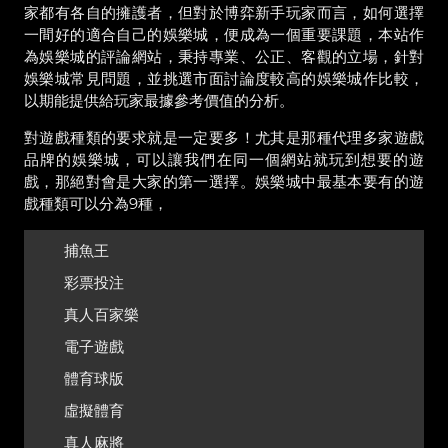
家都有各自的擁護者，但對於博弈新手玩家而言，如何選擇
一間好的適合自己的娛樂城，便成為一個重要課題，本站作
為娛樂城的評論網站，秉持專業、公正、客觀的立場，針對
娛樂城常見問題，並挑選市面討論度較高的娛樂城作比較，
以期能提供給玩家最據參考價值的分析。
對遊戲種類的要求就是一定要多！尤其是那種代理多家遊戲
品牌的娛樂城，可以讓我們在同一個網站就玩到想要的遊
戲，那絕對會是大家的第一選擇。娛樂城中最基本要有的遊
戲種類可以分為9種，
捕魚王
彩票投注
真人百家樂
電子遊戲
體育球版
虛擬體育
真人麻將