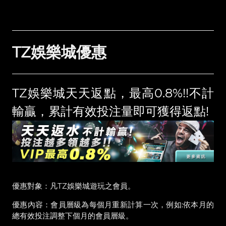
TZ娛樂城優惠
TZ娛樂城天天返點，最高0.8%!!不計
輸贏，累計有效投注量即可獲得返點!
優惠對象：凡TZ娛樂城遊玩之會員。
優惠內容：會員層級為每個月重新計算一次，例如:依本月的
總有效投注調整下個月的會員層級。